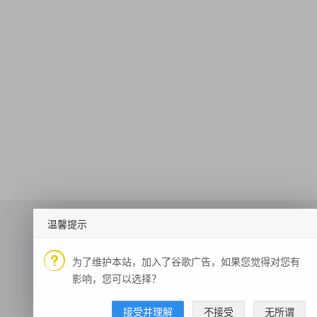
温馨提示
为了维护本站，加入了谷歌广告，如果您觉得对您有
评论观点抽取
IP地址查询
短网址还原
影响，您可以选择？
随机图片验证码
详细天气
全国行政
外汇汇率
老黄历时辰
接受并理解
不接受
无所谓
3天天气预报