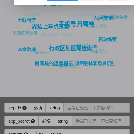
IP 查询
人脸比对
矩形区域交通态势
驾考题库答案
人脸美颜
土味情话
手机号归属地
百度关键字
周边上车点推荐
电话区号信息
距离计算（一对多）
网站备案
货币汇率
行政区划区域检索
天气查询
基金数据
未来天气
每日一言
通用物体和场景识别
时间段的温馨提示
人脸检测分析
app_id
必填
string
app_secret
必填
string