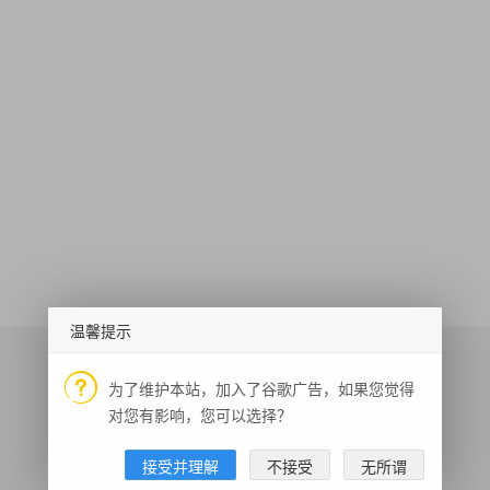
温馨提示
为了维护本站，加入了谷歌广告，如果您觉得
对您有影响，您可以选择？
手机号码归属地
每日英语
人脸搜索
接受并理解
不接受
无所谓
三合一收款二维码
短网址生成
驾考题库