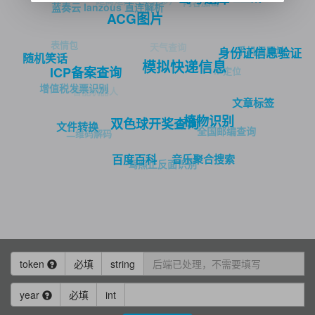
距离矩阵（多对多）
内容加密
蓝奏云 lanzous 直连解析
ACG图片
表情包
天气查询
手机归属地
身份证信息验证
随机笑话
模拟快递信息
IP定位
ICP备案查询
增值税发票识别
智能机器人
文章标签
植物识别
双色球开奖查询
全国行政
文件转换
全国邮编查询
二维码解码
音乐聚合搜索
百度百科
驾照正反面识别
token
必填
string
year
必填
int