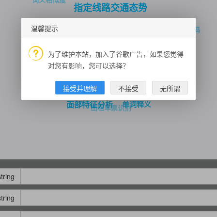
指定线路交通态势
Whois 域名
域名拦截检测
温馨提示
二维码解码
货币识别
天气查询
国内运营商基站信息
周公解梦
票据识别
为了维护本站，加入了谷歌广告，如果您觉得
天气查询
二维码生成
车辆检测
对您有影响，您可以选择？
微信精选
网易新闻头条
随机诗词
车检计算器
地点详情检索
域名检测
接受并理解
不接受
无所谓
单词释义
面部特征分析
出租车票识别
string
string