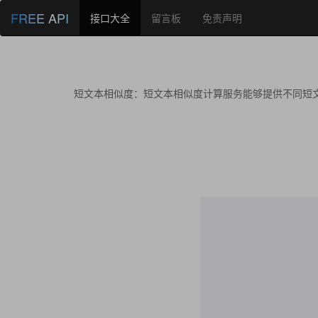
FREE API
接口大全
留言板
免责声明
短文本相似度：短文本相似度计算服务能够提供不同短