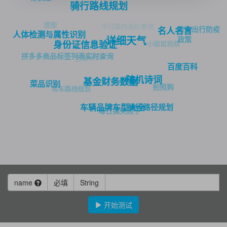
骑行路线规划
搜图
今日国内油价查询
查询出行防疫
名人名言
人体检测与属性识别
详细天气
政策
身份证信息验证
小姐姐视频
拼多多商品标签列表实时查询
全国WIFI
百度百科
随机诗词
基金财务数据
菜谱大全
菜品识别
拍照购
驾车路线规划
骑行路径规划
车辆品牌车型大全
每日搞笑段子
name
必填
String
开始测试