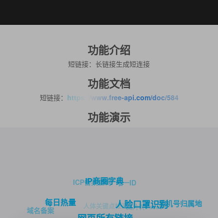
功能介绍
短链接：长链接生成短连接
功能文档
短链接：
https://www.free-api.com/doc/584
功能演示
IP商圈字典
ICP备案查询
唯一ID
每日热量
手机号归属地
人脸口罩识别
人体关键点检测
图片转base64
域名备案