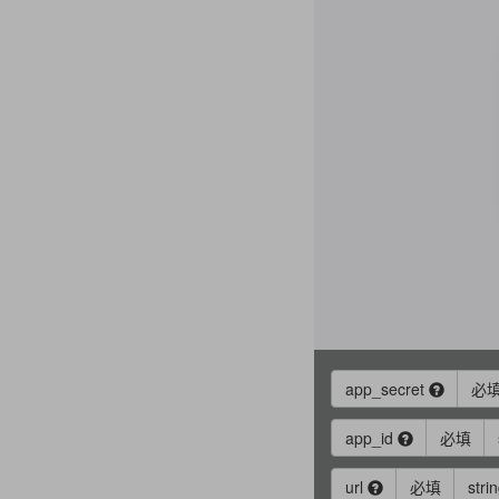
app_secret
必
app_id
必填
url
必填
stri