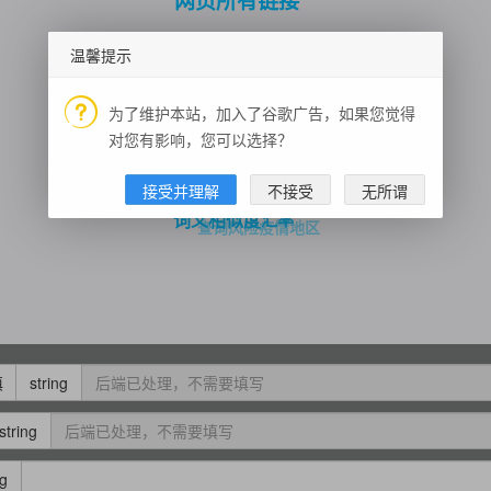
网页所有链接
IP地址
人脸活体检测
气象预警
字符串加密
温馨提示
驾车路径规划
票据识别
周边地点搜索
天气查询
身份证信息验证
为了维护本站，加入了谷歌广告，如果您觉得
微信精选
人脸美颜
对您有影响，您可以选择？
Bing 壁纸获取
医疗图谱
骑行路线规划
基金财务数据
身份证识别
指定线路交通态势
接受并理解
不接受
无所谓
汇率
词义相似度
查询风险疫情地区
填
string
string
ng