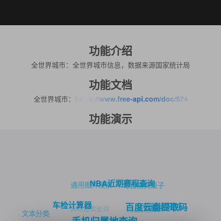
功能介绍
全世界城市：全世界城市信息，数据来源国家统计局
功能文档
全世界城市：
https://www.free-api.com/doc/574
功能演示
NBA近期赛程查询
通用图片搜索
每日搞笑段子
车检计算器
行驶证识别
百度云盘提取码
网站备案查询
二维码解码
文本分类