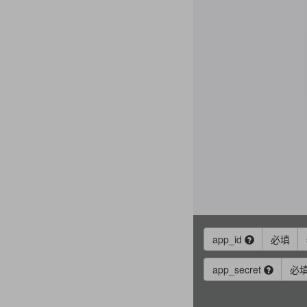
app_id
必填
app_secret
必