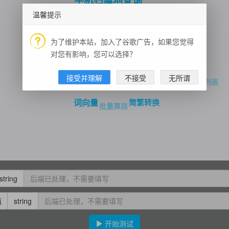
手机归属地查询
温馨提示
地点搜索
依存句法分析
一言
红酒识别
输入提示
手机号码归属地
测试数据
XLS生成
为了维护本站，加入了谷歌广告，如果您觉得
全世界城市
百度关键字
对您有影响，您可以选择？
车型识别
周边上车点推荐
车辆检测
实时台风
接受并理解
不接受
无所谓
笑话大全
万年历当年假期列表
历史上的今天
简繁转换
词向量
批量算路
string
填
string
开始测试