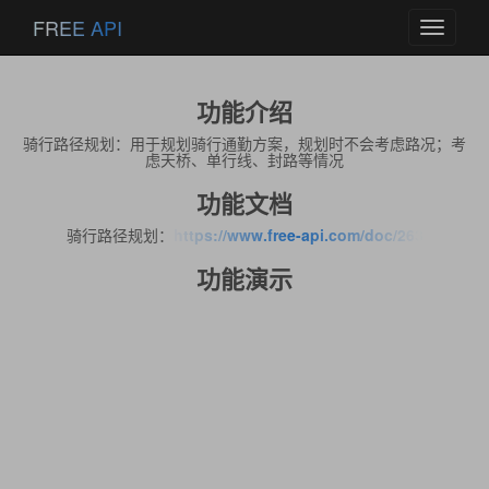
FREE API
Toggle
navigati
功能介绍
骑行路径规划：用于规划骑行通勤方案，规划时不会考虑路况；考
虑天桥、单行线、封路等情况
功能文档
骑行路径规划：
https://www.free-api.com/doc/263
功能演示