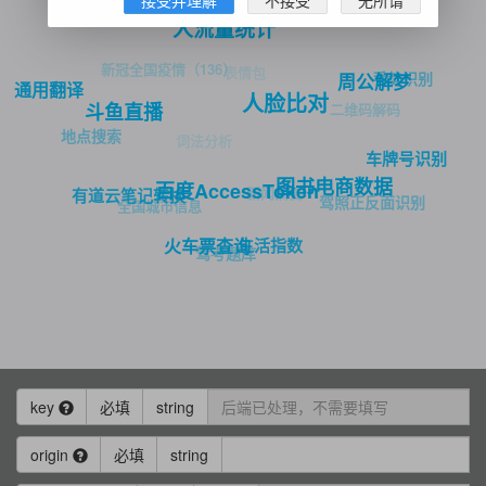
翻译查询
彩票开奖结果查询
DeepSeek-百炼
人流量统计
新冠全国疫情（136）
表情包
手势识别
周公解梦
通用翻译
人脸比对
二维码解码
斗鱼直播
地点搜索
词法分析
车牌号识别
图书电商数据
百度AccessToken
新闻摘要
有道云笔记转换
驾照正反面识别
全国城市信息
生活指数
火车票查询
驾考题库
key
必填
string
origin
必填
string