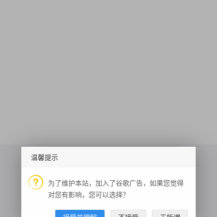
温馨提示
为了维护本站，加入了谷歌广告，如果您觉得
敏感词检测
周公解梦
对您有影响，您可以选择？
双色球开奖查询
人脸美颜
毒鸡汤
电话区号信息
接受并理解
不接受
无所谓