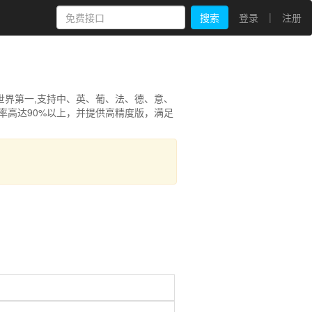
|
搜索
登录
注册
世界第一,支持中、英、葡、法、德、意、
率高达90%以上，并提供高精度版，满足