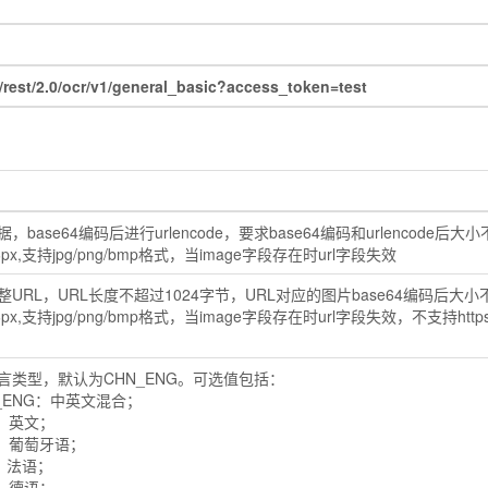
st/2.0/ocr/v1/general_basic?access_token=test
，base64编码后进行urlencode，要求base64编码和urlencode
6px,支持jpg/png/bmp格式，当image字段存在时url字段失效
整URL，URL长度不超过1024字节，URL对应的图片base64编码后大
6px,支持jpg/png/bmp格式，当image字段存在时url字段失效，不支持ht
言类型，默认为CHN_ENG。可选值包括：
N_ENG：中英文混合；
G：英文；
R：葡萄牙语；
E：法语；
R：德语；