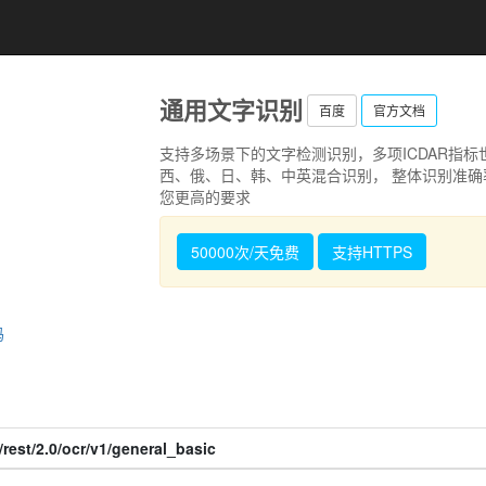
通用文字识别
百度
官方文档
支持多场景下的文字检测识别，多项ICDAR指标
西、俄、日、韩、中英混合识别， 整体识别准确
您更高的要求
50000次/天免费
支持HTTPS
码
rest/2.0/ocr/v1/general_basic