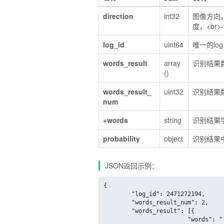
direction
int32
图像方向，当d
度，<br>
log_id
uint64
唯一的lo
words_result
array
识别结果
()
words_result_
uint32
识别结果数
num
+words
string
识别结果
probability
object
识别结果中
JSON返回示例：
{

	"log_id": 2471272194,

	"words_result_num": 2,

	"words_result": [{

			"words": " TSINGTAO"
