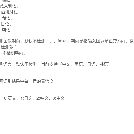
A：意大利语；
A：西班牙语；
S：俄语；
P：日语；
R：韩语
测图像朝向，默认不检测，即：false。朝向是指输入图像是正常方向、逆时针
ue：检测朝向；
lse：不检测朝向。
测语言，默认不检测。当前支持（中文、英语、日语、韩语）
回识别结果中每一行的置信度
知、0:英文、1:日文、2:韩文、3:中文