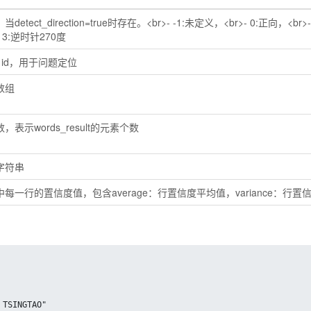
etect_direction=true时存在。<br>- -1:未定义，<br>- 0:正向，<br>
- 3:逆时针270度
g id，用于问题定位
数组
，表示words_result的元素个数
字符串
每一行的置信度值，包含average：行置信度平均值，variance：行