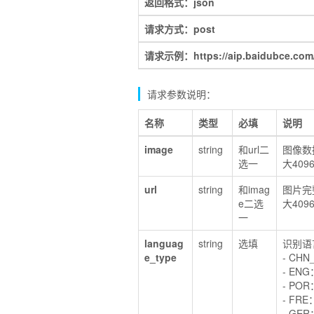
返回格式：json
请求方式：post
请求示例：https://aip.baidubce.com/re
请求参数说明：
名称
类型
必填
说明
image
string
和url二
图像数据
选一
大409
url
string
和imag
图片完
e二选
大409
一
languag
string
选填
识别语
e_type
- CH
- EN
- PO
- FR
- GE