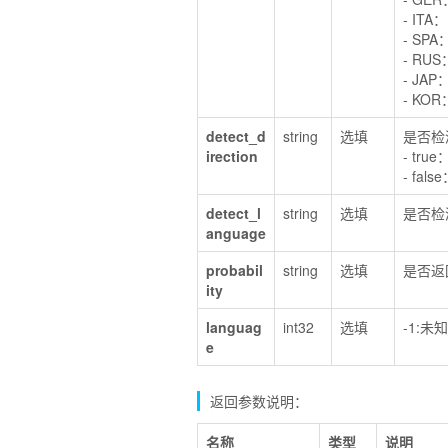
- IT
- SP
- RU
- JA
- KO
detect_d
string
选填
是否检
irection
- tr
- fa
detect_l
string
选填
是否检
anguage
probabil
string
选填
是否返
ity
languag
int32
选填
-1:未
e
返回参数说明：
名称
类型
说明