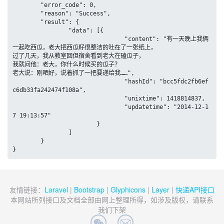
	"error_code": 0,

	"reason": "Success",

	"result": {

		"data": [{

				"content": "有一天晚上我俩
一起吃西瓜，老大把西瓜籽很整洁的吐在了一张纸上，

过了几天，我从教室回但宿舍看到老大在磕瓜子，

我就问他：老大，你什么时候买的瓜子？

老大说：刚晒好，说着抓了一把要递给我……",

				"hashId": "bcc5fdc2fb6ef
c6db33fa242474f108a",

				"unixtime": 1418814837,

				"updatetime": "2014-12-1
7 19:13:57"

			}

		]

	}

}
友情链接：
Laravel
|
Bootstrap
|
Glyphicons
|
Layer
|
快递API接口
本网站所列接口及文档全部由网上整理所得，如涉及版权，请联系
我们下架