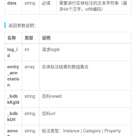
data
string
必填
需要进行实体标注的文本字符串（最
多64个汉字，utf8编码）
返回参数说明：
名称
类型
说明
log_i
int
请求logid
d
entity
array
实体标注结果的数组集合
_ann
otatio
n
_bdb
string
百科newid
kKgId
_bdb
string
百科url
kUrl
anno
string
标注类型：Instance | Category | Property