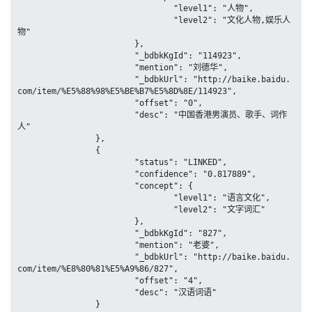
				"level1": "人物",

				"level2": "文化人物,娱乐人
物"

			},

			"_bdbkKgId": "114923",

			"mention": "刘德华",

			"_bdbkUrl": "http://baike.baidu.
com/item/%E5%88%98%E5%BE%B7%E5%8D%8E/114923",

			"offset": "0",

			"desc": "中国香港男演员、歌手、词作
人"

		},

		{

			"status": "LINKED",

			"confidence": "0.817889",

			"concept": {

				"level1": "语言文化",

				"level2": "文字词汇"

			},

			"_bdbkKgId": "827",

			"mention": "老婆",

			"_bdbkUrl": "http://baike.baidu.
com/item/%E8%80%81%E5%A9%86/827",

			"offset": "4",

			"desc": "汉语词语"

		}
