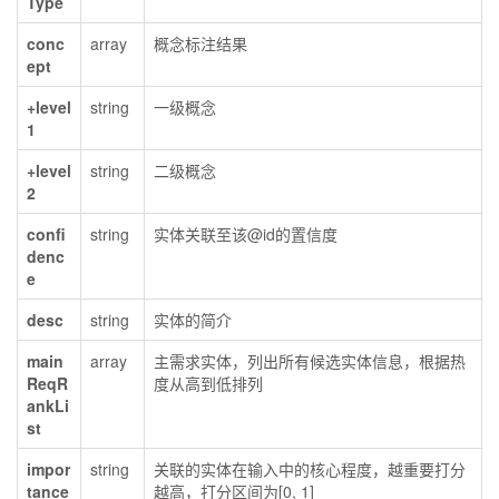
Type
conc
array
概念标注结果
ept
+level
string
一级概念
1
+level
string
二级概念
2
confi
string
实体关联至该@id的置信度
denc
e
desc
string
实体的简介
main
array
主需求实体，列出所有候选实体信息，根据热
ReqR
度从高到低排列
ankLi
st
impor
string
关联的实体在输入中的核心程度，越重要打分
tance
越高，打分区间为[0, 1]