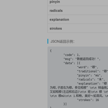
pinyin
radicals
explanation
strokes
JSON返回示例：
{

	"code": 1,

	"msg": "数据返回成功！",

	"data": [{

		"word": "穆",

		"traditional": "穆",

		"pinyin": "mù",

		"radicals": "禾",

		"explanation": "穆 \n\n (形声。本义禾名)\n\n 同本义 \n\n 穆,禾也。--《说文》。段玉裁注盖禾有名穆者也。”\n\n 古时宗庙制度,父居左
为昭,子居右为穆。参见昭穆” \n\n 辩庙祧
又如昭穆(左边和右边)\n\n 姓\n\n 穆 
\n\n 穆mù\n\n ⒈和畅，美好～如清风
		"strokes": 16

	}]
