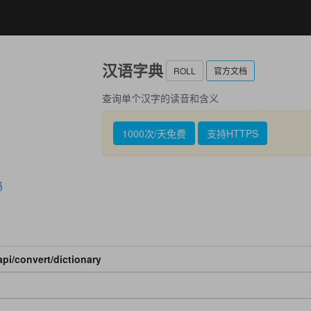
汉语字典
ROLL
官方文档
查询单个汉字的读音和含义
1000次/天免费
支持HTTPS
码
pi/convert/dictionary