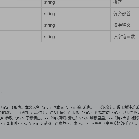
string
拼音
string
偏旁部首
string
汉字释义
string
汉字笔画数
之昭穆。--《周礼·小宗伯》。注父曰昭,子曰穆。”\n\n 代指右边 \n\n 只见贾府
\n\n 恭敬 \n\n 于穆清庙。--《诗·周颂·清庙》\n\n 穆穆皇皇。--《诗·大雅·
。\n\n ⒉和睦不～。\n\n ⒊恭敬，严肃静～。肃～。～ ～皇皇（皇皇美好的样子）。"