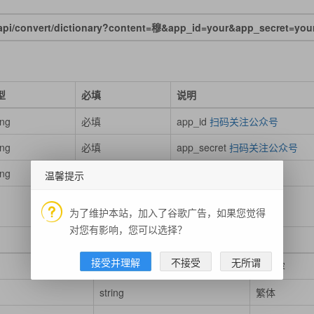
/convert/dictionary?content=穆&app_id=your&app_secret=you
型
必填
说明
ing
必填
app_id
扫码关注公众号
ing
必填
app_secret
扫码关注公众号
ing
必填
被查询的汉字内容
温馨提示
为了维护本站，加入了谷歌广告，如果您觉得
对您有影响，您可以选择？
类型
说明
接受并理解
不接受
无所谓
string
原内容
string
繁体