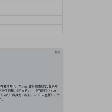
复制
人分了昭穆,排班立定。--《红楼梦》\n\n 
假乐》\n\n 我其为王穆卜。--《书·金滕》。传
,
