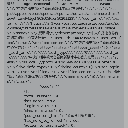
坚战\",\"ugc_recommend\":{\"activity\":\"\",\"reason
\":\"中央广播电视总台新闻新媒体中心官方账号\"},\"url\":\"htt
p://app.cctv.com/special/cportal/detail/arti/index.html?
id=ArtimvP4IgohSC3sO5Paon5O201123\",\"user_info\":{\"ava
tar_url\":\"https://sf3-cdn-tos.toutiaostatic.com/img/pg
c-image/5b6f4006a56842658107f1287f45e450~300x300.image
\",\"name\":\"央视新闻\",\"description\":\"中央广播电视总台
新闻新媒体中心官方账号\",\"user_id\":4492956276,\"user_verif
ied\":true,\"verified_content\":\"中央广播电视总台新闻新媒体
中心官方账号\",\"follow\":false,\"follower_count\":0,\"use
r_auth_info\":\"{\\\"auth_type\\\":\\\"0\\\",\\\"auth_in
fo\\\":\\\"中央广播电视总台新闻新媒体中心官方账号\\\"}\",\"sch
ema\":\"sslocal://profile?uid=4492956276\\u0026refer=all
\",\"live_info_type\":0,\"living_count\":0},\"user_repin
\":0,\"user_verified\":1,\"verified_content\":\"中央广播电
视总台新闻新媒体中心官方账号\",\"video_style\":0,\"xi_relate
d\":false}",

		"code": ""

	}],

	"total_number": 20,

	"has_more": true,

	"login_status": 0,

	"show_et_status": 0,

	"post_content_hint": "分享今日新鲜事",

	"has_more_to_refresh": true,

	"action_to_last_stick": 0,
