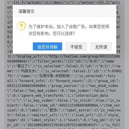
\":{}},{\"action\":3,\"desc\":\"\",\"extra\":{}},{\"acti
on\":7,\"desc\":\"\",\"extra\":{}},{\"action\":9,\"desc
温馨提示
\":\"\",\"extra\":{}}],\"aggr_type\":1,\"allow_download
\":false,\"article_sub_type\":0,\"article_type\":0,\"art
icle_url\":\"http://app.cctv.com/special/cportal/detail/
为了维护本站，加入了谷歌广告，如果您觉得
arti/index.html?id=ArtimvP4IgohSC3sO5Paon5O201123\",\"ar
ticle_version\":0,\"ban_comment\":0,\"ban_immersive\":
对您有影响，您可以选择？
0,\"behot_time\":1627867877,\"bury_count\":0,\"bury_styl
e_show\":0,\"cell_flag\":268697611,\"cell_layout_style
接受并理解
不接受
无所谓
\":1,\"cell_type\":0,\"comment_count\":35,\"content_deco
ration\":\"\",\"cursor\":1627867877000,\"digg_count\":74
15,\"display_url\":\"http://toutiao.com/group/6931115306
693689864/\",\"filter_words\":[{\"id\":\"8:0\",\"name
\":\"看过了\",\"is_selected\":false},{\"id\":\"9:1\",\"na
me\":\"内容太水\",\"is_selected\":false},{\"id\":\"5:93002
75\",\"name\":\"拉黑作者:央视新闻\",\"is_selected\":fals
e}],\"forward_info\":{\"forward_count\":2},\"group_id\":
6931115306693689864,\"group_source\":2,\"has_m3u8_video
\":false,\"has_mp4_video\":0,\"has_video\":false,\"hot
\":0,\"ignore_web_transform\":1,\"interaction_data
\":\"\",\"is_key_video\":false,\"is_stick\":true,\"is_su
bject\":false,\"item_id\":6931115306693689864,\"item_ver
sion\":0,\"label\":\"置顶\",\"label_extra\":{\"is_redirec
t\":false,\"redirect_url\":\"\",\"icon_url\":{},\"style_
type\":0},\"label_style\":1,\"level\":0,\"log_pb\":{\"im
pr_id\":\"20210802093117010212075214030E401F\",\"is_foll