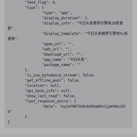
	"feed_flag": 0,

	"tips": {

		"type": "app",

		"display_duration": 2,

		"display_info": "今日头条推荐引擎有20条更
新",

		"display_template": "今日头条推荐引擎有%s条
更新",

		"open_url": "",

		"web_url": "",

		"download_url": "",

		"app_name": "今日头条",

		"package_name": ""

	},

	"is_use_bytedance_stream": false,

	"get_offline_pool": false,

	"location": null,

	"api_base_info": null,

	"show_last_read": false,

	"last_response_extra": {

		"data": "eyJoYXNfZm9sbG93aW5nIjpmYWxzZX
0"

	}

}