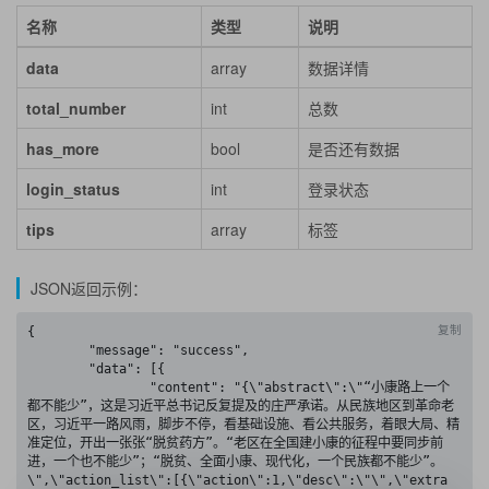
名称
类型
说明
data
array
数据详情
total_number
int
总数
has_more
bool
是否还有数据
login_status
int
登录状态
tips
array
标签
JSON返回示例：
复制
{

	"message": "success",

	"data": [{

		"content": "{\"abstract\":\"“小康路上一个
都不能少”，这是习近平总书记反复提及的庄严承诺。从民族地区到革命老
区，习近平一路风雨，脚步不停，看基础设施、看公共服务，着眼大局、精
准定位，开出一张张“脱贫药方”。“老区在全国建小康的征程中要同步前
进，一个也不能少”；“脱贫、全面小康、现代化，一个民族都不能少”。
\",\"action_list\":[{\"action\":1,\"desc\":\"\",\"extra