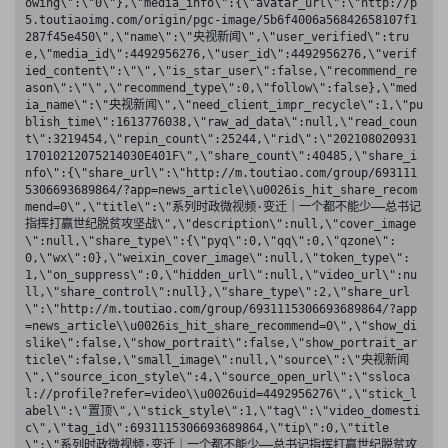
owing\":\"0\"},\"media_info\":{\"avatar_url\":\"http://p
5.toutiaoimg.com/origin/pgc-image/5b6f4006a56842658107f1
287f45e450\",\"name\":\"央视新闻\",\"user_verified\":tru
e,\"media_id\":4492956276,\"user_id\":4492956276,\"verif
ied_content\":\"\",\"is_star_user\":false,\"recommend_re
ason\":\"\",\"recommend_type\":0,\"follow\":false},\"med
ia_name\":\"央视新闻\",\"need_client_impr_recycle\":1,\"pu
blish_time\":1613776038,\"raw_ad_data\":null,\"read_coun
t\":3219454,\"repin_count\":25244,\"rid\":\"202108020931
17010212075214030E401F\",\"share_count\":40485,\"share_i
nfo\":{\"share_url\":\"http://m.toutiao.com/group/693111
5306693689864/?app=news_article\\u0026is_hit_share_recom
mend=0\",\"title\":\"系列时政微视频·变迁｜一个都不能少——总书记
指挥打赢世纪脱贫攻坚战\",\"description\":null,\"cover_image
\":null,\"share_type\":{\"pyq\":0,\"qq\":0,\"qzone\":
0,\"wx\":0},\"weixin_cover_image\":null,\"token_type\":
1,\"on_suppress\":0,\"hidden_url\":null,\"video_url\":nu
ll,\"share_control\":null},\"share_type\":2,\"share_url
\":\"http://m.toutiao.com/group/6931115306693689864/?app
=news_article\\u0026is_hit_share_recommend=0\",\"show_di
slike\":false,\"show_portrait\":false,\"show_portrait_ar
ticle\":false,\"small_image\":null,\"source\":\"央视新闻
\",\"source_icon_style\":4,\"source_open_url\":\"ssloca
l://profile?refer=video\\u0026uid=4492956276\",\"stick_l
abel\":\"置顶\",\"stick_style\":1,\"tag\":\"video_domesti
c\",\"tag_id\":6931115306693689864,\"tip\":0,\"title
\":\"系列时政微视频·变迁｜一个都不能少——总书记指挥打赢世纪脱贫攻