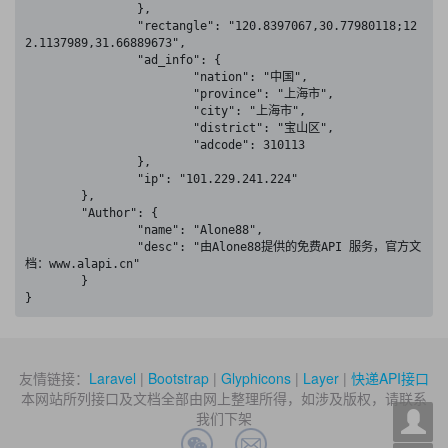
		},

		"rectangle": "120.8397067,30.77980118;12
2.1137989,31.66889673",

		"ad_info": {

			"nation": "中国",

			"province": "上海市",

			"city": "上海市",

			"district": "宝山区",

			"adcode": 310113

		},

		"ip": "101.229.241.224"

	},

	"Author": {

		"name": "Alone88",

		"desc": "由Alone88提供的免费API 服务，官方文
档：www.alapi.cn"

	}

}
友情链接：
Laravel
|
Bootstrap
|
Glyphicons
|
Layer
|
快递API接口
本网站所列接口及文档全部由网上整理所得，如涉及版权，请联系
我们下架