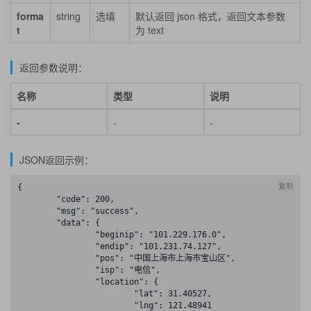
forma
string
选填
默认返回 json 格式，返回文本参数
t
为 text
返回参数说明：
名称
类型
说明
-
-
-
JSON返回示例：
复制
{

	"code": 200,

	"msg": "success",

	"data": {

		"beginip": "101.229.176.0",

		"endip": "101.231.74.127",

		"pos": "中国上海市上海市宝山区",

		"isp": "电信",

		"location": {

			"lat": 31.40527,

			"lng": 121.48941
