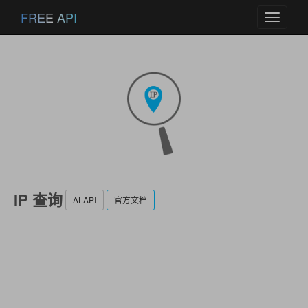
FREE API
Toggle
navigati
IP 查询
ALAPI
官方文档