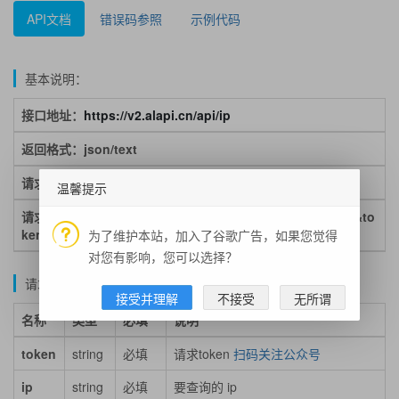
API文档
错误码参照
示例代码
基本说明：
接口地址：
https://v2.alapi.cn/api/ip
返回格式：json/text
请求方式：get/post
温馨提示
请求示例：https://v2.alapi.cn/api/ip?ip=114.114.114.114&to
ken=token
为了维护本站，加入了谷歌广告，如果您觉得
对您有影响，您可以选择？
请求参数说明：
接受并理解
不接受
无所谓
名称
类型
必填
说明
token
string
必填
请求token
扫码关注公众号
ip
string
必填
要查询的 ip