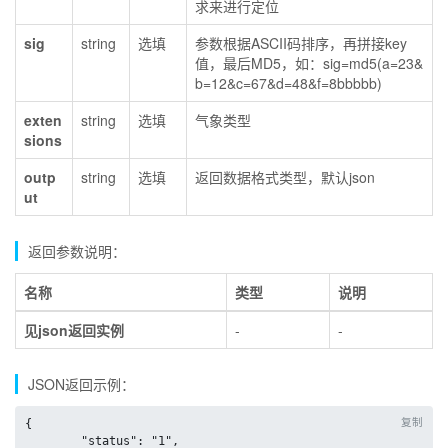
求来进行定位
sig
string
选填
参数根据ASCII码排序，再拼接key
值，最后MD5，如：sig=md5(a=23&
b=12&c=67&d=48&f=8bbbbb)
exten
string
选填
气象类型
sions
outp
string
选填
返回数据格式类型，默认json
ut
返回参数说明：
名称
类型
说明
见json返回实例
-
-
JSON返回示例：
复制
{

	"status": "1",
