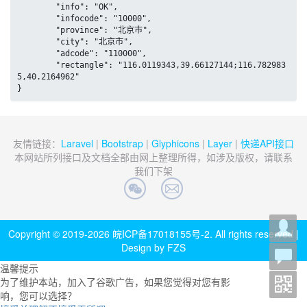
	"info": "OK",

	"infocode": "10000",

	"province": "北京市",

	"city": "北京市",

	"adcode": "110000",

	"rectangle": "116.0119343,39.66127144;116.782983
5,40.2164962"

}
友情链接：
Laravel
|
Bootstrap
|
Glyphicons
|
Layer
|
快递API接口
本网站所列接口及文档全部由网上整理所得，如涉及版权，请联系
我们下架
Copyright © 2019-2026
皖ICP备17018155号-2
. All rights reserved |
Design by FZS
温馨提示
为了维护本站，加入了谷歌广告，如果您觉得对您有影
响，您可以选择？