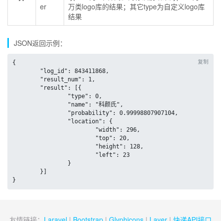
er
万类logo库的结果；其它type为自定义logo库
结果
JSON返回示例：
复制
{

	"log_id": 843411868,

	"result_num": 1,

	"result": [{

		"type": 0,

		"name": "科颜氏",

		"probability": 0.99998807907104,

		"location": {

			"width": 296,

			"top": 20,

			"height": 128,

			"left": 23

		}

	}]

}
友情链接：
Laravel
|
Bootstrap
|
Glyphicons
|
Layer
|
快递API接口