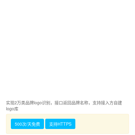
实现2万类品牌logo识别，接口返回品牌名称，支持接入方自建
logo库
500次/天免费
支持HTTPS