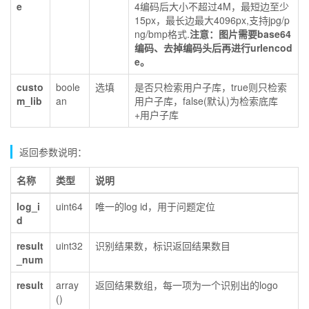
e
4编码后大小不超过4M，最短边至少
15px，最长边最大4096px,支持jpg/p
ng/bmp格式.
注意：图片需要base64
编码、去掉编码头后再进行urlencod
e。
custo
boole
选填
是否只检索用户子库，true则只检索
m_lib
an
用户子库，false(默认)为检索底库
+用户子库
返回参数说明：
名称
类型
说明
log_i
uint64
唯一的log id，用于问题定位
d
result
uint32
识别结果数，标识返回结果数目
_num
result
array
返回结果数组，每一项为一个识别出的logo
()