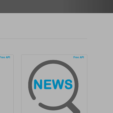
Free API
Free API