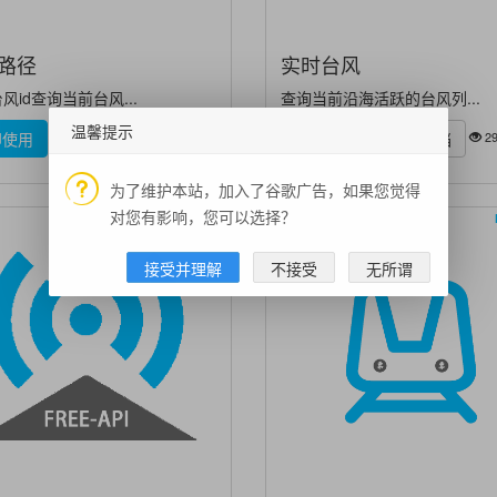
路径
实时台风
风id查询当前台风...
查询当前沿海活跃的台风列...
温馨提示
2879
29
即使用
技术文档
立即使用
技术文档
为了维护本站，加入了谷歌广告，如果您觉得
对您有影响，您可以选择？
Free API
接受并理解
不接受
无所谓