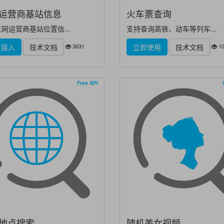
运营商基站信息
火车票查询
网运营商基站位置信...
支持查询高铁、动车等列车...
3631
10
未接入
技术文档
立即使用
技术文档
Free API
地点搜索
随机美女视频