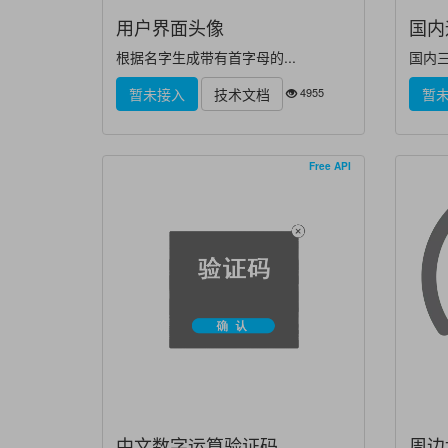
用户界面头像
国内
根据名字生成带有首字母的...
国内三
4955
暂未接入
技术文档
暂
Free API
中文数字运算验证码
周边