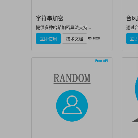
字符串加密
台风
提供多种哈希加密算法支持...
通过台
1028
立即使用
技术文档
立
Free API