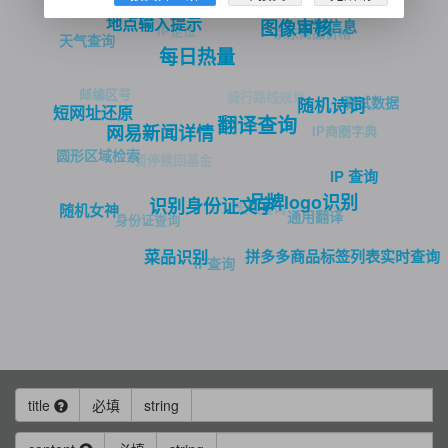
地点输入提示
大学信息
图像审核
IP定位
京东商品价格
天气查询
每日热量
邮编区号
骑行路线规划
测试数据
随机诗词
短网址还原
翻译查询
IP商圈字典
网易新闻详情
圆形区域检索
暂停赎回基金
IP 查询
品牌logo识别
识别身份证文字
天气查询
随机女神
通用翻译
身份证查询
拼多多商品标签列表实时查询
菜品识别
IP查询
title
必填
string