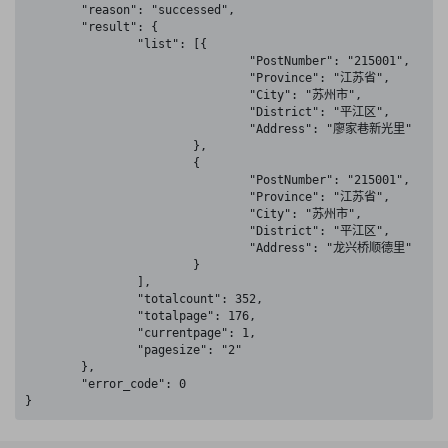
	"reason": "successed",

	"result": {

		"list": [{

				"PostNumber": "215001",

				"Province": "江苏省",

				"City": "苏州市",

				"District": "平江区",

				"Address": "廖家巷新光里"

			},

			{

				"PostNumber": "215001",

				"Province": "江苏省",

				"City": "苏州市",

				"District": "平江区",

				"Address": "龙兴桥顺德里"

			}

		],

		"totalcount": 352,

		"totalpage": 176,

		"currentpage": 1,

		"pagesize": "2"

	},

	"error_code": 0

}