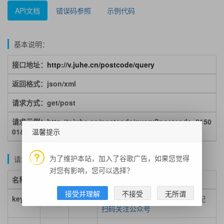
API文档
错误码参照
示例代码
基本说明：
接口地址：
http://v.juhe.cn/postcode/query
返回格式：json/xml
请求方式：get/post
请求示例：http://v.juhe.cn/postcode/query?postcode=2150
温馨提示
01&key=申请的KEY
为了维护本站，加入了谷歌广告，如果您觉得
请求参数说明：
对您有影响，您可以选择？
名称
类型
必填
说明
接受并理解
不接受
无所谓
key
string
必填
应用APPKEY，申请数据系统分配
扫码关注公众号