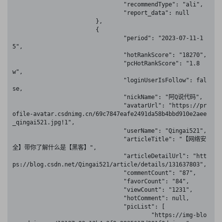
				"recommendType": "ali",

				"report_data": null

			},

			{

				"period": "2023-07-11-1
5",

				"hotRankScore": "18270",

				"pcHotRankScore": "1.8
w",

				"loginUserIsFollow": fal
se,

				"nickName": "阿Q说代码",

				"avatarUrl": "https://pr
ofile-avatar.csdnimg.cn/69c7847eafe2491da58b4bbd910e2aee
_qingai521.jpg!1",

				"userName": "Qingai521",

				"articleTitle": "【网络安
全】带你了解什么是【黑客】",

				"articleDetailUrl": "htt
ps://blog.csdn.net/Qingai521/article/details/131637803",

				"commentCount": "87",

				"favorCount": "84",

				"viewCount": "1231",

				"hotComment": null,

				"picList": [

					"https://img-blo