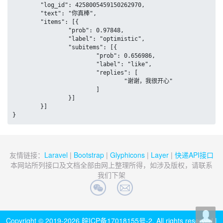
	"log_id": 4258005459150262970,

	"text": "你真棒",

	"items": [{

		"prob": 0.97848,

		"label": "optimistic",

		"subitems": [{

			"prob": 0.656986,

			"label": "like",

			"replies": [

				"谢谢，我很开心"

			]

		}]

	}]

}
友情链接：
Laravel
|
Bootstrap
|
Glyphicons
|
Layer
|
快递API接口
本网站所列接口及文档全部由网上整理所得，如涉及版权，请联系
我们下架
Copyright © 2019-2026
皖ICP备17018155号-2
. All rights reserved |