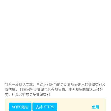
针对一段对话文本，自动识别出当前会话者所表现出的情绪类别及
置信度。 目前可检测情绪包含强烈负向、非强烈负向情绪两种分
类，后续会扩展更多情绪类别
5QPS限制
支持HTTPS
使用