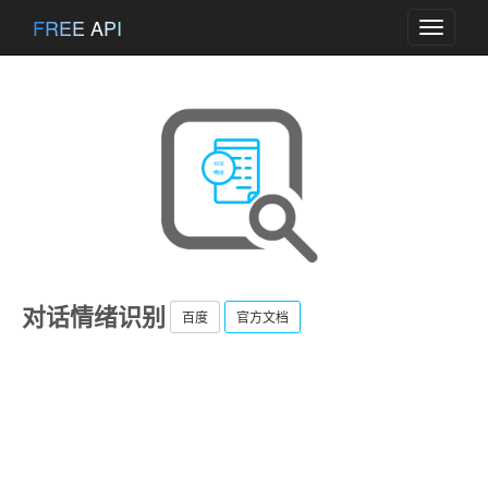
FREE API
Toggle
navigati
对话情绪识别
百度
官方文档