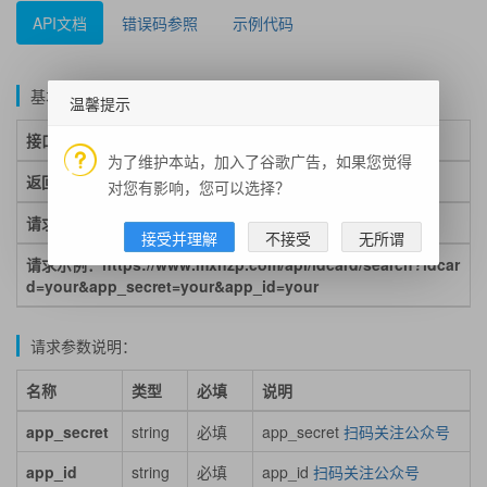
API文档
错误码参照
示例代码
基本说明：
温馨提示
接口地址：
https://www.mxnzp.com/api/idcard/search
为了维护本站，加入了谷歌广告，如果您觉得
返回格式：json
对您有影响，您可以选择？
请求方式：get
接受并理解
不接受
无所谓
请求示例：https://www.mxnzp.com/api/idcard/search?idcar
d=your&app_secret=your&app_id=your
请求参数说明：
名称
类型
必填
说明
app_secret
string
必填
app_secret
扫码关注公众号
app_id
string
必填
app_id
扫码关注公众号