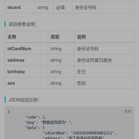
idcard
string
必填
身份证号码
返回参数说明：
名称
类型
说明
idCardNum
string
身份证号码
address
string
身份证所属归属地
birthday
string
生日
sex
string
性别
JSON返回示例：
复制
{

	"code": 1,

	"msg": "数据返回成功！",

	"data": {

		"idCardNum": "330326198903081211",

		"address": "浙江省温州市平阳县",
