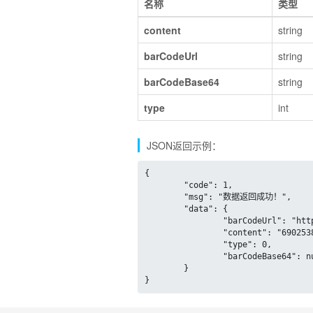
名称
类型
content
string
barCodeUrl
string
barCodeBase64
string
type
int
JSON返回示例：
{

	"code": 1,

	"msg": "数据返回成功！",

	"data": {

		"barCodeUrl": "http://www.mxnzp.com/api_file/barcode/b/d/3/b/4/a/c/1/6d5a7a258176487588ad781d2c4014ca.png",

		"content": "6902538005141",

		"type": 0,

		"barCodeBase64": null

	}

}