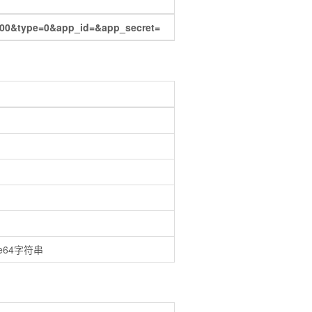
00&type=0&app_id=&app_secret=
e64字符串