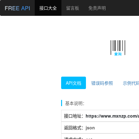
FREE API
接口大全
留言板
免责声明
API文档
错误码参照
示例代
基本说明：
接口地址：
https://www.mxnzp.com/a
返回格式：json