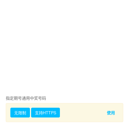
指定期号通用中奖号码
无限制
支持HTTPS
使用