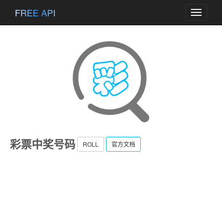
FREE API
Toggle
navigati
彩票中奖号码
ROLL
官方文档