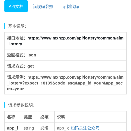
API文档
错误码参照
示例代码
基本说明：
接口地址：
https://www.mxnzp.com/api/lottery/common/aim
_lottery
返回格式：json
请求方式：get
请求示例：https://www.mxnzp.com/api/lottery/common/aim
_lottery?expect=18135&code=ssq&app_id=your&app_sec
ret=your
请求参数说明：
名称
类型
必填
说明
app_i
string
必填
app_id
扫码关注公众号