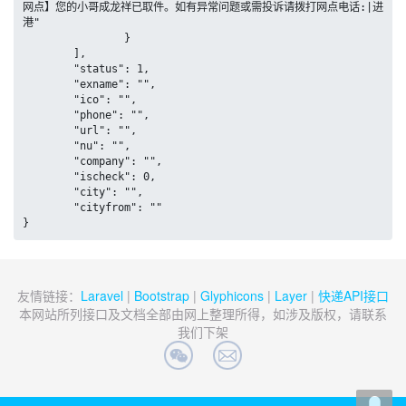
网点】您的小哥成龙祥已取件。如有异常问题或需投诉请拨打网点电话:|进
港"

		}

	],

	"status": 1,

	"exname": "",

	"ico": "",

	"phone": "",

	"url": "",

	"nu": "",

	"company": "",

	"ischeck": 0,

	"city": "",

	"cityfrom": ""

}
友情链接：
Laravel
|
Bootstrap
|
Glyphicons
|
Layer
|
快递API接口
本网站所列接口及文档全部由网上整理所得，如涉及版权，请联系
我们下架