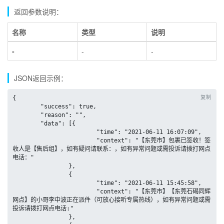
返回参数说明：
名称
类型
说明
-
-
-
JSON返回示例：
复制
{

	"success": true,

	"reason": "",

	"data": [{

			"time": "2021-06-11 16:07:09",

			"context": "【东莞市】包裹已签收！签
收人是【售后组】，如有疑问请联系：，如有异常问题或需投诉请拨打网点
电话："

		},

		{

			"time": "2021-06-11 15:45:58",

			"context": "【东莞市】【东莞石碣同辉
网点】的小哥李中波正在派件（可放心接听专属热线），如有异常问题或需
投诉请拨打网点电话:"

		},
