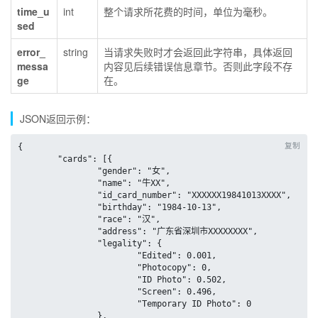
time_u
int
整个请求所花费的时间，单位为毫秒。
sed
error_
string
当请求失败时才会返回此字符串，具体返回
messa
内容见后续错误信息章节。否则此字段不存
ge
在。
JSON返回示例：
复制
{

	"cards": [{

		"gender": "女",

		"name": "牛XX",

		"id_card_number": "XXXXXX19841013XXXX",

		"birthday": "1984-10-13",

		"race": "汉",

		"address": "广东省深圳市XXXXXXXX",

		"legality": {

			"Edited": 0.001,

			"Photocopy": 0,

			"ID Photo": 0.502,

			"Screen": 0.496,

			"Temporary ID Photo": 0

		},
