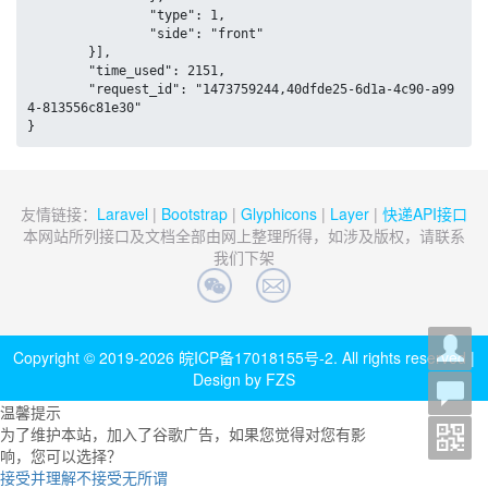
		"type": 1,

		"side": "front"

	}],

	"time_used": 2151,

	"request_id": "1473759244,40dfde25-6d1a-4c90-a99
4-813556c81e30"

}
友情链接：
Laravel
|
Bootstrap
|
Glyphicons
|
Layer
|
快递API接口
本网站所列接口及文档全部由网上整理所得，如涉及版权，请联系
我们下架
Copyright © 2019-2026
皖ICP备17018155号-2
. All rights reserved |
Design by FZS
温馨提示
为了维护本站，加入了谷歌广告，如果您觉得对您有影
响，您可以选择？
接受并理解
不接受
无所谓