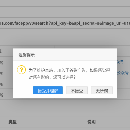
s.com/facepp/v3/search?api_key=k&api_secret=s&image_url=u1
型
必填
说明
温馨提示
ing
必填
调用此API的API Key
扫码关注公众号
为了维护本站，加入了谷歌广告，如果您觉得
ing
必填
调用此API的API Secret
扫码关注公众号
对您有影响，您可以选择？
ing
必填
图片的 URL
接受并理解
不接受
无所谓
ing
必填
用来搜索的 FaceSet 的标识
类型
说明