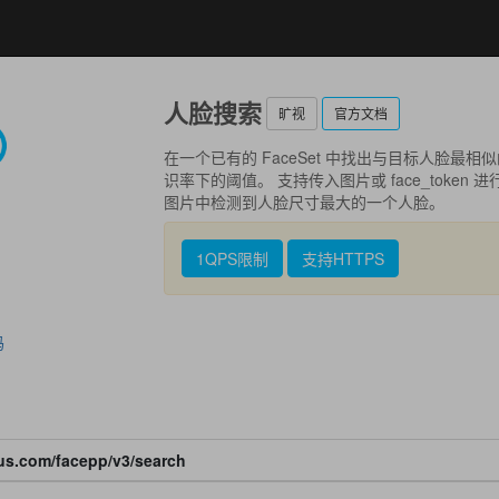
人脸搜索
旷视
官方文档
在一个已有的 FaceSet 中找出与目标人脸最
识率下的阈值。 支持传入图片或 face_toke
图片中检测到人脸尺寸最大的一个人脸。
1QPS限制
支持HTTPS
码
lus.com/facepp/v3/search