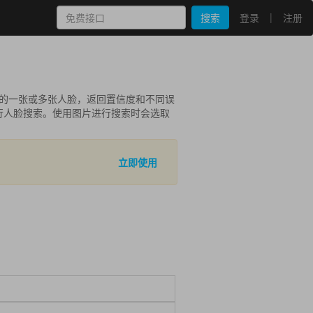
|
搜索
登录
注册
相似的一张或多张人脸，返回置信度和不同误
n 进行人脸搜索。使用图片进行搜索时会选取
立即使用