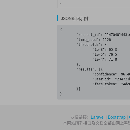
-
JSON返回示例：
{

	"request_id": "1470481443,0d749845-7153-4f5e-a996-ffc5a1ac0a79",

	"time_used": 1126,

	"thresholds": {

		"1e-3": 65.3,

		"1e-5": 76.5,

		"1e-4": 71.8

	},

	"results": [{

		"confidence": 96.46,

		"user_id": "234723hgfd",

		"face_token": "4dc8ba0650405fa7a4a5b0b5cb937f0b"

	}]

}
友情链接：
Laravel
|
Bootstrap
|
本网站所列接口及文档全部由网上整