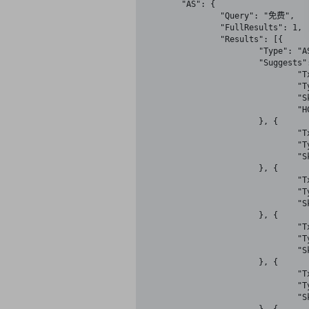
	"AS": {

		"Query": "免费",

		"FullResults": 1,

		"Results": [{

			"Type": "AS",

			"Suggests": [{

				"Txt": "免费小说",

				"Type": "AS",

				"Sk": "",

				"HCS": 0

			}, {

				"Txt": "免费漫画",

				"Type": "AS",

				"Sk": "AS1"

			}, {

				"Txt": "免费ppt模板",

				"Type": "AS",

				"Sk": "AS2"

			}, {

				"Txt": "免费ppt模板下载",

				"Type": "AS",

				"Sk": "AS3"

			}, {

				"Txt": "免费加速器",

				"Type": "AS",

				"Sk": "AS4"
