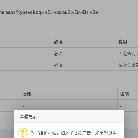
nhs.aspx?type=cb&q=%E5%85%8D%E8%B4%B9
必填
说明
g
必填
固定值为c
g
必填
搜索关键
类型
说明
-
-
温馨提示
为了维护本站，加入了谷歌广告，如果您觉得