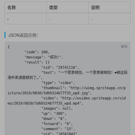
名称
类型
说明
-
-
-
JSON返回示例：
复制
{

	"code": 200,

	"message": "成功!",

	"result": [{

		"sid": "29741116",

		"text": "一个愿意相信，一个愿意被相信！❤️被这段
滑杆表演震撼到了…",

		"type": "video",

		"thumbnail": "http://wimg.spriteapp.cn/p
icture/2019/0830/5d69324b77f35_wpd.jpg",

		"video": "http://wvideo.spriteapp.cn/vid
eo/2019/0830/5d69324b77f35_wpd.mp4",

		"images": null,

		"up": "309",

		"down": "8",

		"forward": "9",

		"comment": "15",

		"uid": "18582843",
