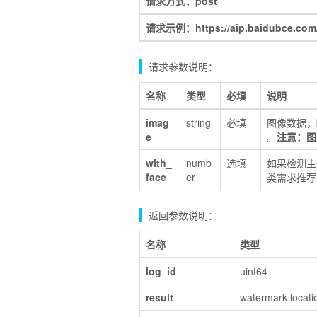
请求方式：post
请求示例：https://aip.baidubce.com/re
请求参数说明：
名称
类型
必填
说明
imag
string
必填
图像数据，b
e
。
注意：图片
with_
numb
选填
如果检测主
face
er
类需求推荐
返回参数说明：
名称
类型
log_id
uint64
result
watermark-locati