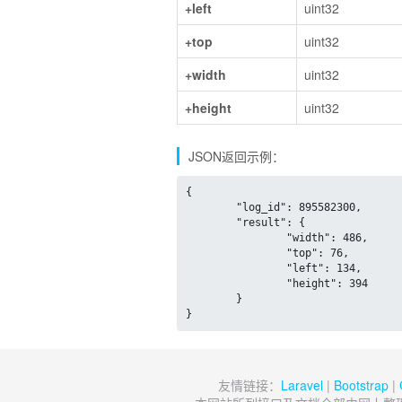
+left
uint32
+top
uint32
+width
uint32
+height
uint32
JSON返回示例：
{

	"log_id": 895582300,

	"result": {

		"width": 486,

		"top": 76,

		"left": 134,

		"height": 394

	}

}
友情链接：
Laravel
|
Bootstrap
|