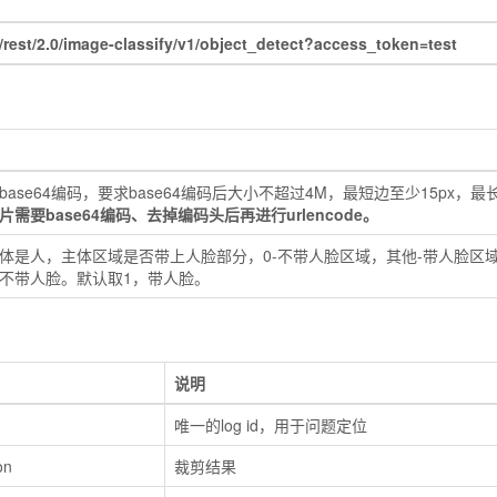
st/2.0/image-classify/v1/object_detect?access_token=test
ase64编码，要求base64编码后大小不超过4M，最短边至少15px，最长边最大
需要base64编码、去掉编码头后再进行urlencode。
体是人，主体区域是否带上人脸部分，0-不带人脸区域，其他-带人脸区
不带人脸。默认取1，带人脸。
说明
唯一的log id，用于问题定位
on
裁剪结果