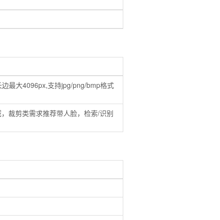
4096px,支持jpg/png/bmp格式
域，裁剪类需求推荐带人脸，检索/识别