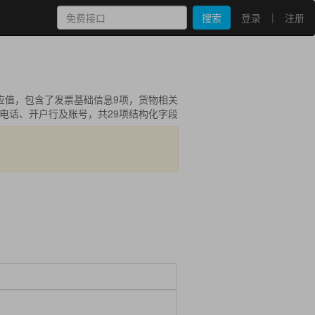
|
搜索
登录
注册
应值，包含了发票基础信息9项，货物相关
址电话、开户行及账号，共29项结构化字段