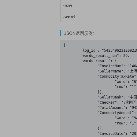
-row
-word
JSON返回示例：
{

	"log_id": "5425496231209218858",

	"words_result_num": 29,

	"words_result": {

		"InvoiceNum": "14641426",

		"SellerName": "上海易火广告传媒有限公司",

		"CommodityTaxRate": [{

			"word": "6%",

			"row": "1"

		}],

		"SellerBank": "中国银行南翔支行446863841354",

		"Checker": ":沈园园",

		"TotalAmount": "94339.62",

		"CommodityAmount": [{

			"word": "94339.62",

			"row": "1"

		}],

		"InvoiceDate": "2016年06月02日",
