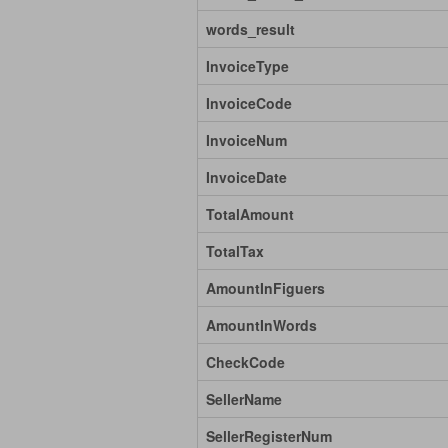
words_result
InvoiceType
InvoiceCode
InvoiceNum
InvoiceDate
TotalAmount
TotalTax
AmountInFiguers
AmountInWords
CheckCode
SellerName
SellerRegisterNum