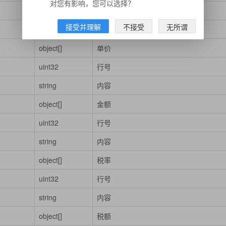
对您有影响，您可以选择？
uint32
行号
接受并理解
不接受
无所谓
string
内容
object[]
单价
uint32
行号
string
内容
object[]
金额
uint32
行号
string
内容
object[]
税率
uint32
行号
string
内容
object[]
税额