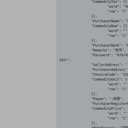
		"CommodityTax": [{

			"word": "5660.38",

			"row": "1"

		}],

		"PurchaserName": "百度时代网络技术(北京)有限公司",

		"CommodityNum": [{

			"word": "",

			"row": "1"

		}],

		"PurchaserBank": "招商银行北京分行大屯路支行8661820285100030",

		"Remarks": "告传",

		"Password": "074/45781873408>/6>8>65*887676033/51+<5415>9/32--852>1+29<65>641-5>66<500>87/*-34<943359034>716905113*4
242>",

		"SellerAddress": ":嘉定区胜辛南路500号15幢1161室55033753",

		"PurchaserAddress": "北京市海淀区东北旺西路8号中关村软件园17号楼二属A2010-59108001",

		"InvoiceCode": "3100153130",

		"CommodityUnit": [{

			"word": "",

			"row": "1"

		}],

		"Payee": ":徐蓉",

		"PurchaserRegisterNum": "110108787751579",

		"CommodityPrice": [{

			"word": "",

			"row": "1"

		}],
