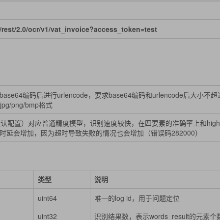
st/2.0/ocr/v1/vat_invoice?access_token=test
ase64编码后进行urlencode，要求base64编码和urlencode后大
jpg/png/bmp格式
l（默认配置）对应普通精度模型，识别速度较快，在四要素的准确率上和hig
时延会增加，因为超时导致失败的情况也会增加（错误码282000）
类型
说明
uint64
唯一的log id，用于问题定位
uint32
识别结果数，表示words_result的元素个