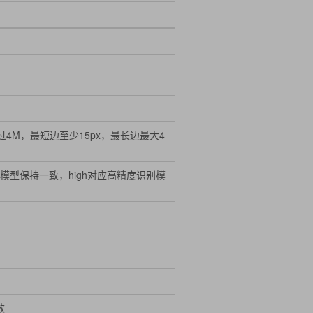
小不超过4M，最短边至少15px，最长边最大4
h模型保持一致，high对应高精度识别模
数