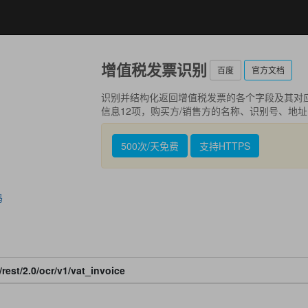
增值税发票识别
百度
官方文档
识别并结构化返回增值税发票的各个字段及其对
信息12项，购买方/销售方的名称、识别号、地
500次/天免费
支持HTTPS
码
rest/2.0/ocr/v1/vat_invoice