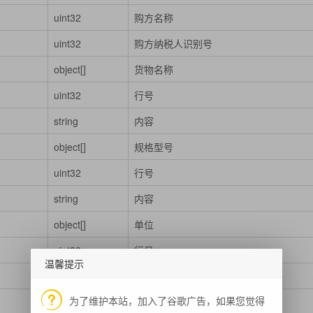
uint32
购方名称
uint32
购方纳税人识别号
object[]
货物名称
uint32
行号
string
内容
object[]
规格型号
uint32
行号
string
内容
object[]
单位
uint32
行号
温馨提示
string
内容
为了维护本站，加入了谷歌广告，如果您觉得
object[]
数量