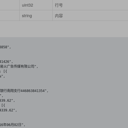
uint32
行号
string
内容